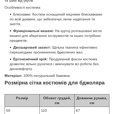
та шию від укусів.
Особливості костюма:
Блискавки: Костюм оснащений міцними блискавками
по всій довжині, що забезпечує легке надягання та
зняття.
Функціональні кишені:
На куртці розташовані місткі
кишені для зберігання інструментів та інших потрібних
предметів.
Двошаровий захист:
Щільна тканина ефективно
перешкоджає проникненню бджолиних жал. .
Ергономічний крій:
Продуманий фасон костюма
дозволяє вільно рухатися і виконувати всі роботи без
дискомфорту.
Матеріал:
100% натуральний бавовна.
Розмірна сітка костюмів для бджоляра
Розмір
Обхват грудей,
Довжина рукава,
см
см
50
110
67