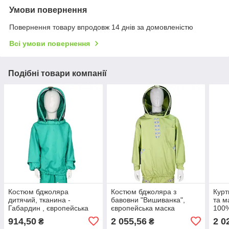
Умови повернення
Повернення товару впродовж 14 днів за домовленістю
Всі умови повернення
Подібні товари компанії
Костюм бджоляра
Костюм бджоляра з
Курт
дитячий, тканина -
бавовни "Вишиванка",
та м
Габардин , європейська
європейська маска
100%
маска
914,50
2 055,56
2 0
₴
₴