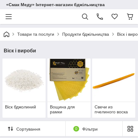
«Смак Меду» Інтернет-магазин бджільництва
Товари та послуги
Продукти бджільництва
Віск і вир
Віск і вироби
Віск бджолиний
Вощина для
Свечи из
рамки
пчелиного воска
Сортування
0
Фільтри