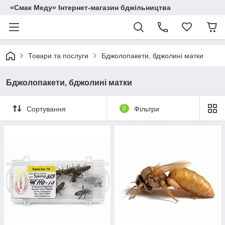
«Смак Меду» Інтернет-магазин бджільництва
Товари та послуги
Бджолопакети, бджолині матки
Бджолопакети, бджолині матки
Сортування
0
Фільтри