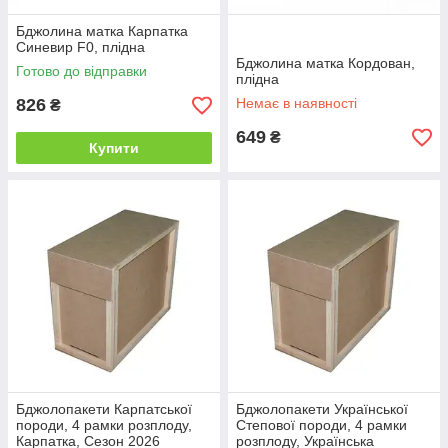
Бджолина матка Карпатка
Синевир F0, плідна
Бджолина матка Кордован,
Готово до відправки
плідна
826
Немає в наявності
₴
649
₴
Купити
Бджолопакети Карпатської
Бджолопакети Української
породи, 4 рамки розплоду,
Степової породи, 4 рамки
Карпатка, Сезон 2026
розплоду, Українська