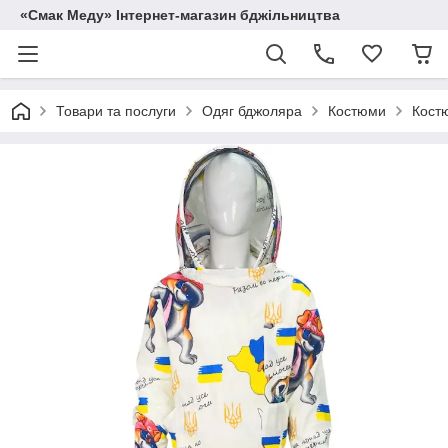
«Смак Меду» Інтернет-магазин бджільництва
Товари та послуги
Одяг бджоляра
Костюми
Костю