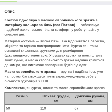
Опис
Костюм бджоляра з маскою європейського зразка з
матеріалу кольорова бязь (пес Патрон)
— забезпечує
надійний захист всього тіла та комфортну роботу навіть у
спекотні дні.
Матеріал костюма — якісна бязь , яка відрізняється легкістю,
міцністю та гарною повітропроникністю. Куртка та штани
оснащені кишенями, зручними для розміщення
бджільницького інвентарю. У рукавах куртки та поясі штанів
вшиті гумки, а маска європейського зразка надійно кріпиться
до коміра, що виключає попадання бджіл під одяг.
Маска європейського зразка
— зручна і надійна і ось уже
на протязі багатьох десятиліть зарекомендувала себе у
більшості бджолярів з СНД.
Комплектація:
куртка, штани та маска європейського зразка.
Розмір
Обхват грудей,
Довжина рукава,
см
см
50
110
67