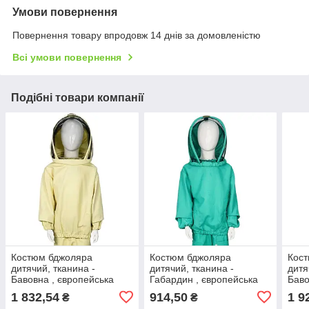
Умови повернення
Повернення товару впродовж 14 днів за домовленістю
Всі умови повернення
Подібні товари компанії
Костюм бджоляра
Костюм бджоляра
Кос
дитячий, тканина -
дитячий, тканина -
дитя
Бавовна , європейська
Габардин , європейська
Баво
Маска
маска
євро
1 832,54
914,50
1 9
₴
₴