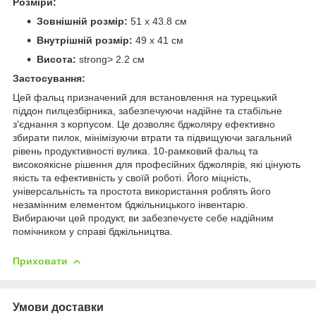
Розміри:
Зовнішній розмір:
51 х 43.8 см
Внутрішній розмір:
49 х 41 см
Висота:
strong> 2.2 см
Застосування:
Цей фальц призначений для встановлення на турецький
піддон пилцезбірника, забезпечуючи надійне та стабільне
з'єднання з корпусом. Це дозволяє бджоляру ефективно
збирати пилок, мінімізуючи втрати та підвищуючи загальний
рівень продуктивності вулика. 10-рамковий фальц та
високоякісне рішення для професійних бджолярів, які цінують
якість та ефективність у своїй роботі. Його міцність,
універсальність та простота використання роблять його
незамінним елементом бджільницького інвентарю.
Вибираючи цей продукт, ви забезпечуєте себе надійним
помічником у справі бджільництва.
Приховати
Умови доставки