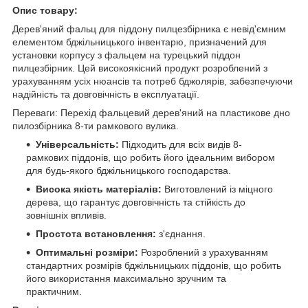
Опис товару:
Дерев'яний фальц для піддону пилцезбірника є невід'ємним
елементом бджільницького інвентарю, призначений для
установки корпусу з фальцем на турецький піддон
пилцезбірник. Цей високоякісний продукт розроблений з
урахуванням усіх нюансів та потреб бджолярів, забезпечуючи
надійність та довговічність в експлуатації.
Переваги: ​​Перехід фальцевий дерев'яний на пластикове дно
пилозбірника 8-ти рамкового вулика.
Універсальність:
Підходить для всіх видів 8-
рамкових піддонів, що робить його ідеальним вибором
для будь-якого бджільницького господарства.
Висока якість матеріалів:
Виготовлений із міцного
дерева, що гарантує довговічність та стійкість до
зовнішніх впливів.
Простота встановлення:
з'єднання.
Оптимальні розміри:
Розроблений з урахуванням
стандартних розмірів бджільницьких піддонів, що робить
його використання максимально зручним та
практичним.