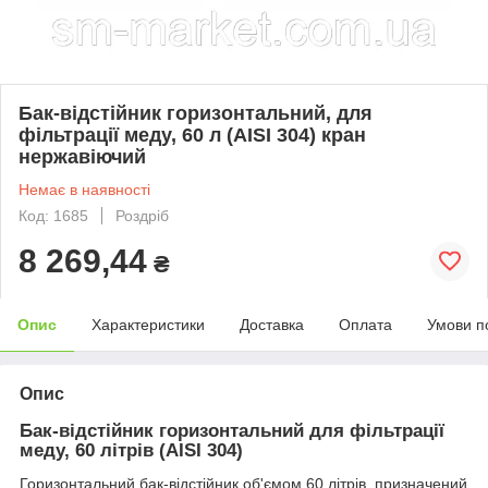
Бак-відстійник горизонтальний, для
фільтрації меду, 60 л (AISI 304) кран
нержавіючий
Немає в наявності
Код: 1685
Роздріб
8 269,44
₴
Опис
Характеристики
Доставка
Оплата
Умови п
Опис
Бак-відстійник горизонтальний для фільтрації
меду, 60 літрів (AISI 304)
Горизонтальний бак-відстійник об'ємом 60 літрів, призначений