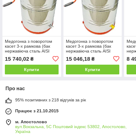
Медогонка з поворотом
Медогонка з поворотом
Медо
касет 3-х рамкова (бак
касет 3-х рамкова (бак
касе
нержавіюча сталь AISI
нержавіюча сталь AISI
нерж
304, ротор, касети
304, ротор, касети
304,
15 740,02
15 046,18
8 4
₴
₴
нержавіюча сталь, кран –
нержавіюча сталь, кран –
пор
нержавіюча сталь)
пластик) ABB М4012
кран
Купити
Купити
Про нас
95% позитивних з 218 відгуків за рік
Працює з 21.10.2015
м. Апостолово
вул.Вокзальна, 5С Поштовий індекс 53802, Апостолово,
Україна