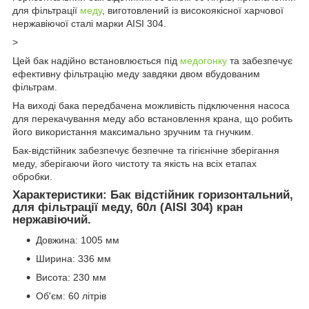
для фільтрації
меду
, виготовлений із високоякісної харчової
нержавіючої сталі марки AISI 304.
>
Цей бак надійно встановлюється під
медогонку
та забезпечує
ефективну фільтрацію меду завдяки двом вбудованим
фільтрам.
На виході бака передбачена можливість підключення насоса
для перекачування меду або встановлення крана, що робить
його використання максимально зручним та гнучким.
Бак-відстійник забезпечує безпечне та гігієнічне зберігання
меду, зберігаючи його чистоту та якість на всіх етапах
обробки.
Характеристики: Бак відстійник горизонтальний,
для фільтрації меду, 60л (AISI 304) кран
нержавіючий.
Довжина: 1005 мм
Ширина: 336 мм
Висота: 230 мм
Об'єм: 60 літрів