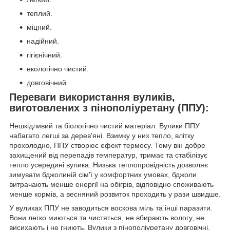
теплий.
міцний.
надійний.
гігієнічний.
екологічно чистий.
довговічний.
Переваги використання вуликів,
виготовлених з пінополіуретану (ППУ):
Нешкідливий та біологічно чистий матеріал. Вулики ППУ
набагато легші за дерев'яні. Взимку у них тепло, влітку
прохолодно, ППУ створює ефект термосу. Тому він добре
захищений від перепадів температур, тримає та стабілізує
тепло усередині вулика. Низька теплопровідність дозволяє
зимувати бджолиній сім'ї у комфортних умовах, бджоли
витрачають менше енергії на обігрів, відповідно споживають
менше кормів, а весняний розвиток проходить у рази швидше.
У вуликах ППУ не заводиться воскова міль та інші паразити.
Вони легко миються та чистяться, не вбирають вологу, не
висихають і не гниють. Вулики з пінополіуретану довговічні.