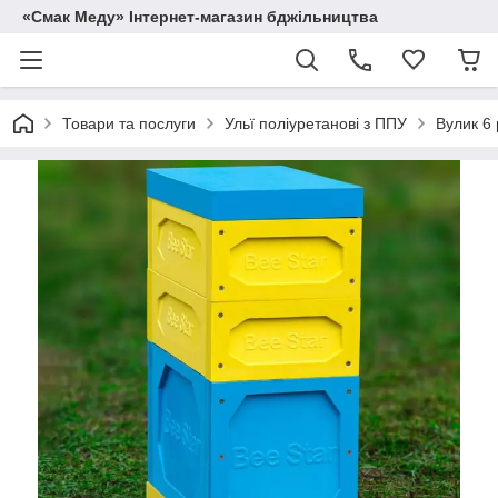
«Смак Меду» Інтернет-магазин бджільництва
Товари та послуги
Ульї поліуретанові з ППУ
Вулик 6 