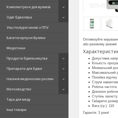
Комплектуючі для вуликів
Одяг бджоляра
Ульї поліуретанові з ППУ
Багатокорпусні Вулики
Оптимізуйте керуван
або разовому режимі 
Медогонки
Характеристик
Продукти бджільництва
Допустима напру
Кількість прогр
Мінімальний роз
Препарати для бджіл
Максимальний ро
Похибка відліку
Насіння медоносних рослин
Струм навантаж
Робоча частота (
Матководство
Діапазон робочи
Ступінь захисту:
Тара для меду
Габаритні розмі
Вага (гр.): 110
Інші товари
Гарантія: 3 роки!