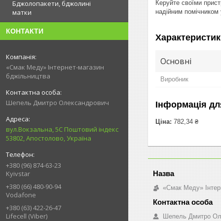
Керуйте своїми прист
Бджолопакети, бджолині
надійним помічником 
матки
КОНТАКТИ
Характеристик
Основні
«Смак Меду» Інтернет-магазин
бджільництва
Виробник
Шепель Дмитро Олександрович
Інформація дл
Ціна:
782,34 ₴
вул.Вокзальна, 5С Поштовий індекс
53802, Апостолово, Україна
+380 (96) 874-63-23
Kyivstar
+380 (66) 480-90-94
«Смак Меду» Інтер
Vodafone
+380 (63) 422-26-47
Lifecell (Viber)
Шепель Дмитро Ол