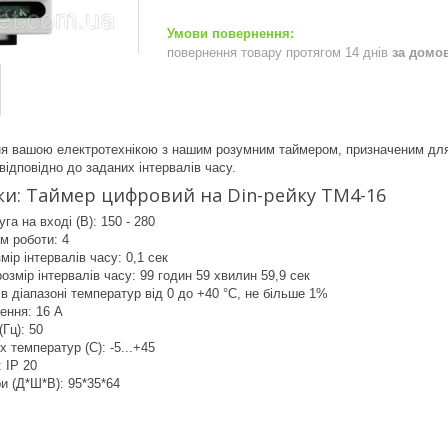
повернення товару протягом 14 днів
за домо
ня вашою електротехнікою з нашим розумним таймером, призначеним для
відповідно до заданих інтервалів часу.
и: Таймер цифровий на Din-рейку ТМ4-16
га на вході (В): 150 - 280
ам роботи: 4
мір інтервалів часу: 0,1 сек
змір інтервалів часу: 99 годин 59 хвилин 59,9 сек
 в діапазоні температур від 0 до +40 °С, не більше 1%
ення: 16 А
Гц): 50
х температур (С): -5...+45
 IP 20
ри (Д*Ш*В): 95*35*64