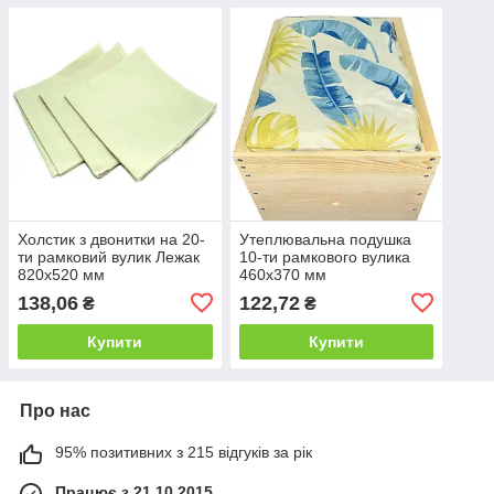
Холстик з двонитки на 20-
Утеплювальна подушка
ти рамковий вулик Лежак
10-ти рамкового вулика
820х520 мм
460х370 мм
138,06
122,72
₴
₴
Купити
Купити
Про нас
95% позитивних з 215 відгуків за рік
Працює з 21.10.2015