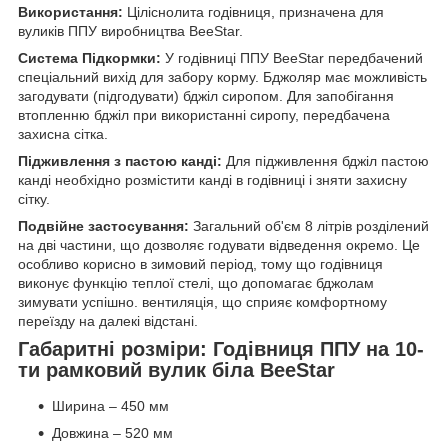
Використання:
Ціліснолита годівниця, призначена для
вуликів ППУ виробництва BeeStar.
Система Підкормки:
У годівниці ППУ BeeStar передбачений
спеціальний вихід для забору корму. Бджоляр має можливість
загодувати (підгодувати) бджіл сиропом. Для запобігання
втопленню бджіл при використанні сиропу, передбачена
захисна сітка.
Підживлення з пастою канді:
Для підживлення бджіл пастою
канді необхідно розмістити канді в годівниці і зняти захисну
сітку.
Подвійне застосування:
Загальний об'єм 8 літрів розділений
на дві частини, що дозволяє годувати відведення окремо. Це
особливо корисно в зимовий період, тому що годівниця
виконує функцію теплої стелі, що допомагає бджолам
зимувати успішно. вентиляція, що сприяє комфортному
переїзду на далекі відстані.
Габаритні розміри: Годівниця ППУ на 10-
ти рамковий вулик біла BeeStar
Ширина – 450 мм
Довжина – 520 мм