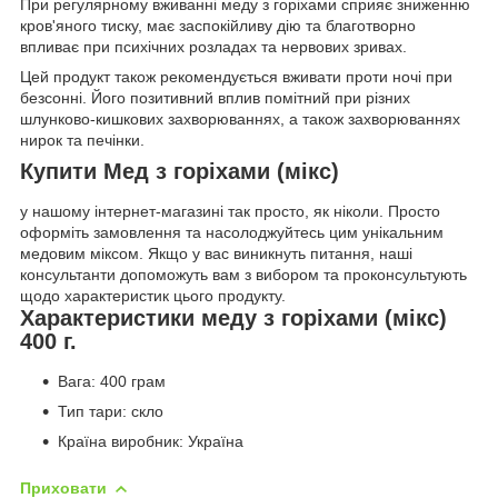
При регулярному вживанні меду з горіхами сприяє зниженню
кров'яного тиску, має заспокійливу дію та благотворно
впливає при психічних розладах та нервових зривах.
Цей продукт також рекомендується вживати проти ночі при
безсонні. Його позитивний вплив помітний при різних
шлунково-кишкових захворюваннях, а також захворюваннях
нирок та печінки.
Купити Мед з горіхами (мікс)
у нашому інтернет-магазині так просто, як ніколи. Просто
оформіть замовлення та насолоджуйтесь цим унікальним
медовим міксом. Якщо у вас виникнуть питання, наші
консультанти допоможуть вам з вибором та проконсультують
щодо характеристик цього продукту.
Характеристики меду з горіхами (мікс)
400 г.
Вага: 400 грам
Тип тари: скло
Країна виробник: Україна
Приховати