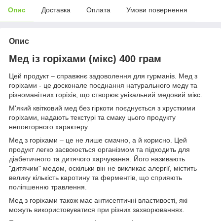
Опис
Доставка
Оплата
Умови повернення
Опис
Мед із горіхами (мікс) 400 грам
Цей продукт – справжнє задоволення для гурманів. Мед з
горіхами - це досконале поєднання натурального меду та
різноманітних горіхів, що створює унікальний медовий мікс.
М'який квітковий мед без гіркоти поєднується з хрусткими
горіхами, надають текстурі та смаку цього продукту
неповторного характеру.
Мед з горіхами – це не лише смачно, а й корисно. Цей
продукт легко засвоюється організмом та підходить для
діабетичного та дитячого харчування. Його називають
"дитячим" медом, оскільки він не викликає алергії, містить
велику кількість каротину та ферментів, що сприяють
поліпшенню травлення.
Мед з горіхами також має антисептичні властивості, які
можуть використовуватися при різних захворюваннях.