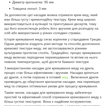
Діаметр крильчатки: 95 мм
Товщина лопаті: 3 мм
За допомогою цієї насадки можна отримати крем мед, який
має більш густу і кремоподібну текстуру. Крем мед широко
використовується в кулінарії та приготуванні десертів, тому
що його консистенція робить його зручним для розподілу на
хліб або використання у різних солодких стравах.
Історія кремування меду сягає корінням у стародавню Грецію.
Однак джерела згадують різні методи та способи досягнення
кремової текстури меду, які застосовувалися різними
культурами протягом століть. Традиційно, процес кремування
меду включає періодичне перемішування та вплив на нього
певною температурою, щоб досягти бажаної текстури.
З використанням насадки для кремування меду на дриль
процес стає більш ефективним і зручним. Насадка кріпиться
до дриля, а потім поринає в готовий
мед
. Включення дриля
призводить до обертання крильчатки насадки, яка перемішує
мед та створює оптимальні умови для процесу кремування.
Таким чином, насадка для кремування меду забезпечує
простий та ефективний спосіб отримання кремованого меду з
більш густою текстурою. Вона є надійним інструментом,