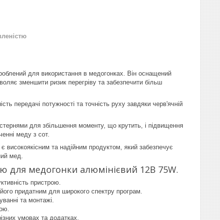
вленістю
роблений для використання в медогонках. Він оснащений
зволяє зменшити ризик перегріву та забезпечити більш
сть передачі потужності та точність руху завдяки черв'ячній
естернями для збільшення моменту, що крутить, і підвищення
енні меду з сот.
є високоякісним та надійним продуктом, який забезпечує
ний мед.
ею для медогонки алюмінієвий 12В 75W.
уктивність пристрою.
ь його придатним для широкого спектру програм.
уванні та монтажі.
ою.
ізних умовах та додатках.