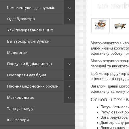
Комплектуючі для вуликів
Одяг бджоляра
Ульї поліуретанові з ППУ
Багатокорпусні Вулики
Мотор-редуктор з чер
алюмінієвим корпусом
Медогонки
ефективну роботу пр
Мотор-редуктор працює
Продукти бджільництва
передачі та високото
Цей мотор-редуктор м
Препарати для бджіл
ефективності передач
Насіння медоносних рослин
Загалом, даний мото
ефективну та точну р
Матководство
Основні техні
Потужність елек
Тара для меду
Регулювання обо
Вага редуктора 
Інші товари
Діаметр валу ре
Довжина валу ре