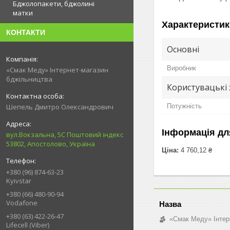
Бджолопакети, бджолині
матки
Характеристик
КОНТАКТИ
Основні
Виробник
«Смак Меду» Інтернет-магазин
бджільництва
Користувацькі
Потужність
Шепель Дмитро Олександрович
Інформація дл
вул.Вокзальна, 5С Поштовий індекс
53802, Апостолово, Україна
Ціна:
4 760,12 ₴
+380 (96) 874-63-23
Kyivstar
+380 (66) 480-90-94
Vodafone
+380 (63) 422-26-47
«Смак Меду» Інтер
Lifecell (Viber)