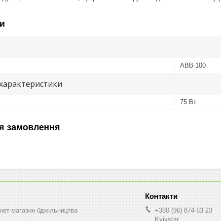
и
АВВ-100
 характеристики
75 Вт
я замовлення
нет-магазин бджільництва
+380 (96) 874-63-23
Kyivstar