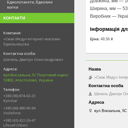
Довжина, мм — 1
Бджолопакети, бджолині
матки
Ширина, мм — 53
Виробник — Укра
КОНТАКТИ
Інформація дл
«Смак Меду» Інтернет-магазин
Ціна:
49,56 ₴
бджільництва
Шепель Дмитро Олександрович
вул.Вокзальна, 5С Поштовий індекс
«Смак Меду» Інтер
53802, Апостолово, Україна
Шепель Дмитро Ол
+380 (96) 874-63-23
Kyivstar
+380 (66) 480-90-94
вул.Вокзальна, 5С 
Vodafone
+380 (63) 422-26-47
Lifecell (Viber)