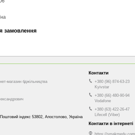
06
їна
я замовлення
нет-магазин бджільництва
+380 (96) 874-63-23
Kyivstar
+380 (66) 480-90-94
ександрович
Vodafone
+380 (63) 422-26-47
Lifecell (Viber)
Поштовий індекс 53802, Апостолово, Україна
https://smakmedu.com