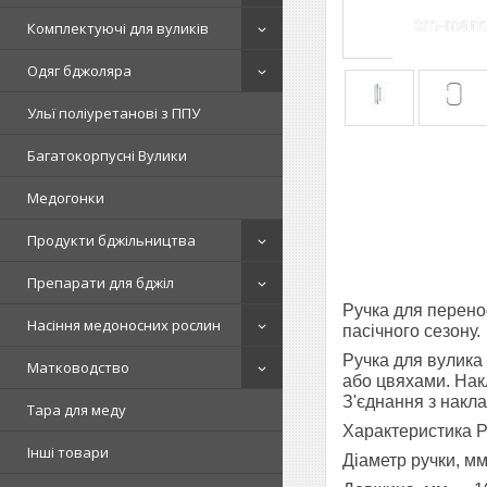
Комплектуючі для вуликів
Одяг бджоляра
Ульї поліуретанові з ППУ
Багатокорпусні Вулики
Медогонки
Продукти бджільництва
Препарати для бджіл
Ручка для перено
Насіння медоносних рослин
пасічного сезону.
Ручка для вулика 
Матководство
або цвяхами. Накл
З'єднання з накл
Тара для меду
Характеристика Р
Інші товари
Діаметр ручки, м