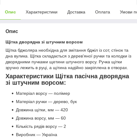
Опис
Характеристики
Доставка
Оплата
Умови п
Опис
Щітка дворядна зі штучним ворсом
Щітка бджоляра необхідна для змітання бджіл із сот, стінок та
дна вулика. Щітка складається з дерев'яної ручки та колодки із
дворядними пучками щетини штучного ворсу. Ручка щітки
зручно лежить в руці, а щітина надійно закріплена в отворах.
Характеристики Щітка пасічна дворядна
зі штучним ворсом:
Матеріал ворсу — полімер
Матеріал ручки — дерево, бук
Довжина щітки, мм — 420
Довжина ворсу, мм — 60
Кількість рядів ворсу — 2
Виробник — Україна