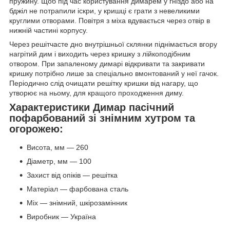
пружину. Щоб під час користування димарем у гніздо або на
бджіл не потрапили іскри, у кришці є грати з невеликими
круглими отворами. Повітря з міха вдувається через отвір в
нижній частині корпусу.
Через решітчасте дно внутрішньої склянки піднімається вгору
нагрітий дим і виходить через кришку з лійкоподібним
отвором. При запаленому димарі відкривати та закривати
кришку потрібно лише за спеціально вмонтований у неї гачок.
Періодично слід очищати решітку кришки від нагару, що
утворює на ньому, для кращого проходження диму.
Характеристики Димар пасічний
пофарбований зі знімним хутром та
огорожею:
Висота, мм — 260
Діаметр, мм — 100
Захист від опіків — решітка
Матеріал — фарбована сталь
Міх — знімний, шкірозамінник
Виробник — Україна