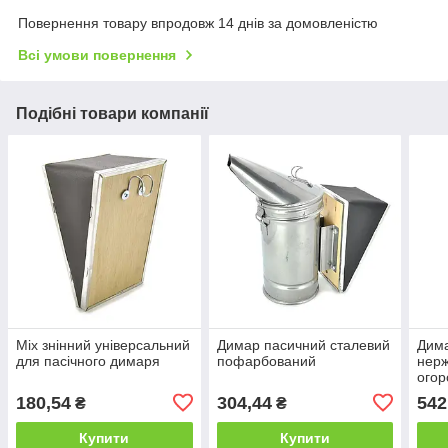
Повернення товару впродовж 14 днів за домовленістю
Всі умови повернення
Подібні товари компанії
Міх знінний універсальний
Димар пасичний сталевий
Дима
для пасічного димаря
пофарбований
нерж
огор
180,54
304,44
542
₴
₴
Купити
Купити