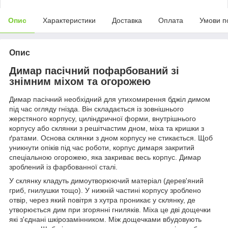
Опис
Характеристики
Доставка
Оплата
Умови п
Опис
Димар пасічний пофарбований зі
знімним міхом та огорожею
Димар пасічний необхідний для утихомирення бджіл димом
під час огляду гнізда. Він складається із зовнішнього
жерстяного корпусу, циліндричної форми, внутрішнього
корпусу або склянки з решітчастим дном, міха та кришки з
ґратами. Основа склянки з дном корпусу не стикається. Щоб
уникнути опіків під час роботи, корпус димаря закритий
спеціальною огорожею, яка закриває весь корпус. Димар
зроблений із фарбованної сталі.
У склянку кладуть димоутворюючий матеріал (дерев'яний
гриб, гнилушки тощо). У нижній частині корпусу зроблено
отвір, через який повітря з хутра проникає у склянку, де
утворюється дим при згорянні гниляків. Міха це дві дощечки
які з'єднані шкірозамінником. Між дощечками вбудовують