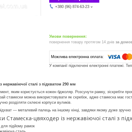
+380 (96) 874-63-23
повернення товару протягом 14 днів
за домо
У компанії підключені електронні платежі. Те
з нержавіючої сталі з підхватом 290 мм
мент, яким користується кожен бджоляр. Розсунути рамку, зіскребти про
ай стамески можна використовувати як скребок, адже стамеска має гостр
учно розділяти склеєні корпуси вуликів.
ідхват — металевий палець на іншому кінці, завдяки якому дуже зручно 
и Стамеска-цвяходер із нержавіючої сталі з під
 для підйому рамок
жавіюча сталь