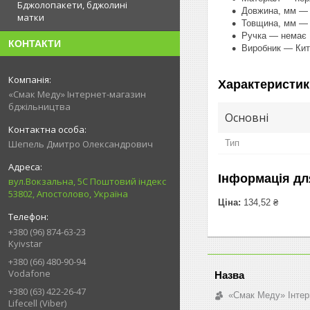
Бджолопакети, бджолині
Довжина, мм —
матки
Товщина, мм —
Ручка — немає
КОНТАКТИ
Виробник — Кит
Характеристик
«Смак Меду» Інтернет-магазин
бджільництва
Основні
Тип
Шепель Дмитро Олександрович
Інформація дл
вул.Вокзальна, 5С Поштовий індекс
53802, Апостолово, Україна
Ціна:
134,52 ₴
+380 (96) 874-63-23
Kyivstar
+380 (66) 480-90-94
Vodafone
+380 (63) 422-26-47
«Смак Меду» Інтер
Lifecell (Viber)