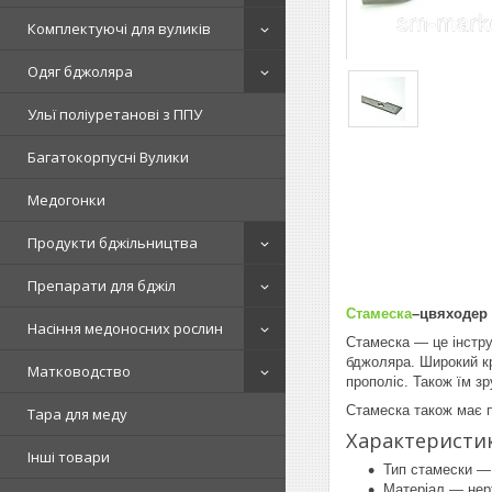
Комплектуючі для вуликів
Одяг бджоляра
Ульї поліуретанові з ППУ
Багатокорпусні Вулики
Медогонки
Продукти бджільництва
Препарати для бджіл
Стамеска
–цвяходер 
Насіння медоносних рослин
Стамеска — це інстру
бджоляра. Широкий кр
Матководство
прополіс. Також їм зр
Стамеска також має п
Тара для меду
Характеристик
Інші товари
Тип стамески —
Матеріал — нер