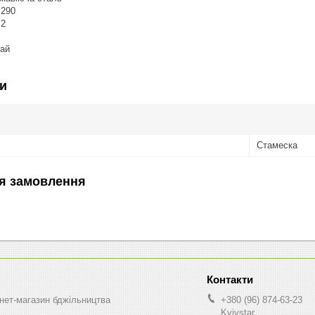
 290
 2
ай
и
Стамеска
я замовлення
нет-магазин бджільництва
+380 (96) 874-63-23
Kyivstar