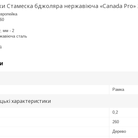
и Стамеска бджоляра нержавіюча «Canada Pro» 
європейка
60
 мм - 2
жавіюча сталь
й
и
Рамка
цькі характеристики
0,2
260
Дерево