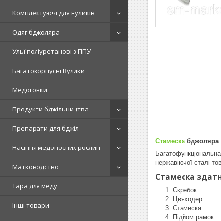
Комплектуючі для вуликів
Одяг бджоляра
Ульї поліуретанові з ППУ
Багатокорпусні Вулики
Медогонки
Продукти бджільництва
Препарати для бджіл
Стамеска
бджоляра 
Насіння медоносних рослин
Багатофункціональна 
нержавіючої сталі то
Матководство
Стамеска здатн
Тара для меду
Скребок
Цвяходер
Інші товари
Стамеска
Підйом рамок