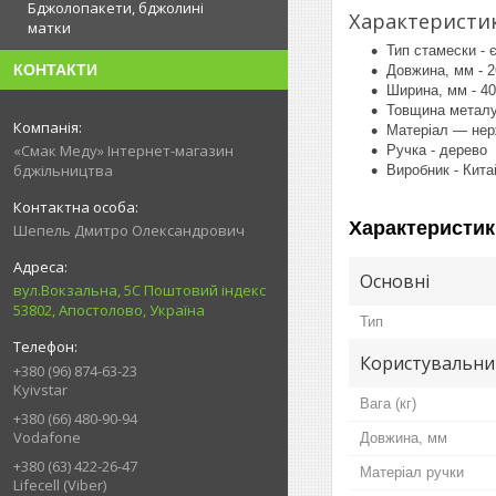
Бджолопакети, бджолині
Характеристик
матки
Тип стамески - 
КОНТАКТИ
Довжина, мм - 2
Ширина, мм - 40
Товщина металу,
Матеріал — нер
«Смак Меду» Інтернет-магазин
Ручка - дерево
бджільництва
Виробник - Кита
Характеристик
Шепель Дмитро Олександрович
Основні
вул.Вокзальна, 5С Поштовий індекс
53802, Апостолово, Україна
Тип
Користувальни
+380 (96) 874-63-23
Kyivstar
Вага (кг)
+380 (66) 480-90-94
Vodafone
Довжина, мм
+380 (63) 422-26-47
Матеріал ручки
Lifecell (Viber)