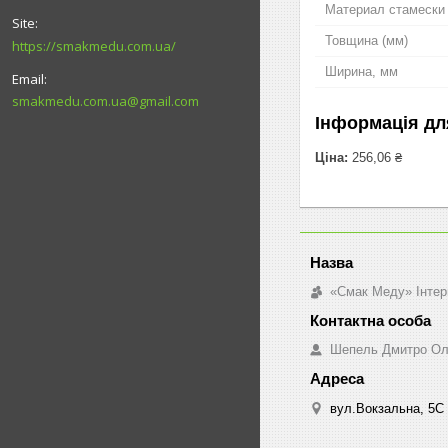
Материал стамески
Товщина (мм)
https://smakmedu.com.ua/
Ширина, мм
smakmedu.com.ua@gmail.com
Інформація дл
Ціна:
256,06 ₴
«Смак Меду» Інтер
Шепель Дмитро Ол
вул.Вокзальна, 5С 