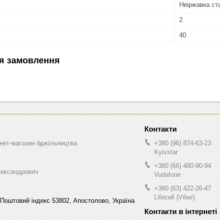
Неіржавка ст
2
40
я замовлення
нет-магазин бджільництва
+380 (96) 874-63-23
Kyivstar
+380 (66) 480-90-94
ександрович
Vodafone
+380 (63) 422-26-47
Lifecell (Viber)
Поштовий індекс 53802, Апостолово, Україна