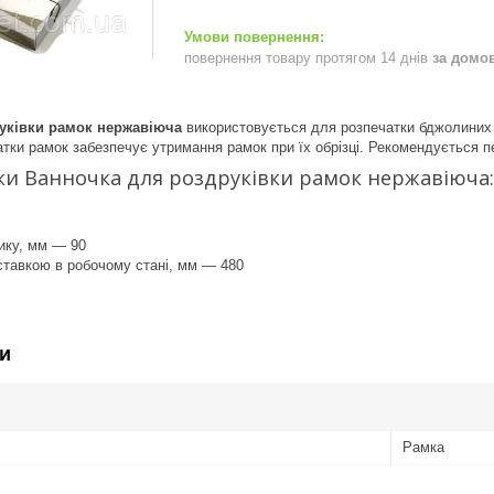
повернення товару протягом 14 днів
за домо
уківки рамок нержавіюча
використовується для розпечатки бджолиних р
тки рамок забезпечує утримання рамок при їх обрізці. Рекомендується п
и Ванночка для роздруківки рамок нержавіюча:
ику, мм — 90
ставкою в робочому стані, мм — 480
и
Рамка