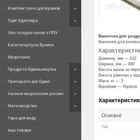
Комплектуючі для вуликів
Одяг бджоляра
Ульї поліуретанові з ППУ
Ванночка для роздр
Ванночка для розпеча
Багатокорпусні Вулики
Характеристик
Медогонки
Довжина, мм — 510
Ширина, мм — 490
Продукти бджільництва
Висота ванни по борт
Висота рамочки з під
Препарати для бджіл
Маса, кг — 3
Виробник — Україна
Насіння медоносних рослин
Характеристик
Матководство
Основні
Тара для меду
Тип
Інші товари