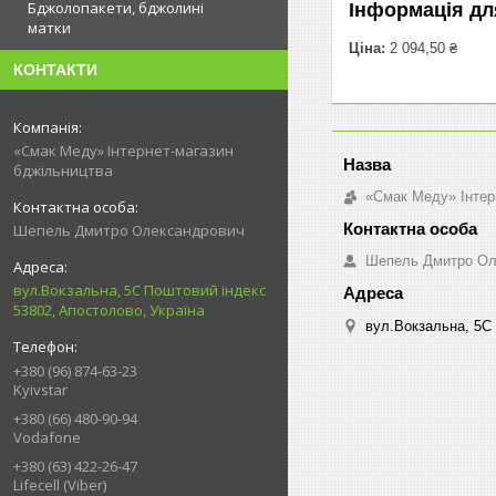
Бджолопакети, бджолині
Інформація дл
матки
Ціна:
2 094,50 ₴
КОНТАКТИ
«Смак Меду» Інтернет-магазин
бджільництва
«Смак Меду» Інтер
Шепель Дмитро Олександрович
Шепель Дмитро Ол
вул.Вокзальна, 5С Поштовий індекс
53802, Апостолово, Україна
вул.Вокзальна, 5С 
+380 (96) 874-63-23
Kyivstar
+380 (66) 480-90-94
Vodafone
+380 (63) 422-26-47
Lifecell (Viber)