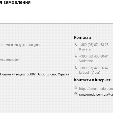
я замовлення
нет-магазин бджільництва
+380 (96) 874-63-23
Kyivstar
+380 (66) 480-90-94
ександрович
Vodafone
+380 (63) 422-26-47
Lifecell (Viber)
Поштовий індекс 53802, Апостолово, Україна
https://smakmedu.com
smakmedu.com.ua@gm