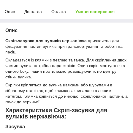
Опис
Доставка
Оплата
Умови повернення
Опис
Скріп-засувка для вуликів нержавіюча
призначена для
фіксування частин вуликів при транспортуванні та роботі на
пасіці.
Складається із клямки з петлею та гачка. Для скріплення двох
частин вулика потрібна пара скріпів. Один скріп монтується з
одного боку, інший протилежно розміщуючи їх по центру
стінки вулика.
Скріпки кріпляться до вулика цвяхами або шурупами в
зібраному стані так, щоб клямка закривалася з легким
натягом. Клямка кріпиться до нижньої скріплюваної частини, а
гачок до верхньої.
Характеристики Скріп-засувка для
вуликів нержавіюча:
Засувка