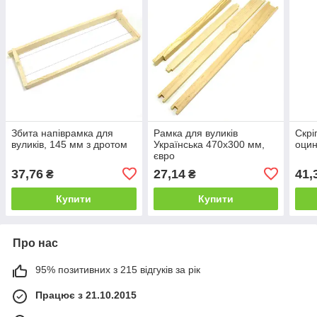
Збита напіврамка для
Рамка для вуликів
Скрі
вуликів, 145 мм з дротом
Українська 470х300 мм,
оцин
євро
37,76
27,14
41,
₴
₴
Купити
Купити
Про нас
95% позитивних з 215 відгуків за рік
Працює з 21.10.2015