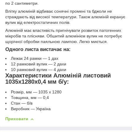
по 2 сантиметри.
Влітку алюміній відбиває сонячні промені та бджоли не
страждають від високої температури. Також алюміній екранує
вулик від електростатичних полів.
Алюміній має властивість пригнічувати розвиток патогенних
мікробів та плісняви. Обшитий алюмінієм вулик не потребує
щорічної обробки паяльною лампою. Легко миється.
Одного листа вистачає на:
Лежак 24 рамки — 1 дах
12 рамковий вулик — 2 дахи
10 рамковий вулик — 4 дахи
Характеристики Алюміній листовий
1035x1280х0,4 мм б/у:
Розмір, мм — 1035 х 1280
Товщина, мм — 0,4
Стан — б/в
Виробник — Україна
Приховати