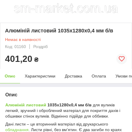
Алюміній листовий 1035x1280х0,4 мм б/в
Немає в наявності
Код: 01160
Роздріб
401,20
₴
Опис
Характеристики
Доставка
Оплата
Умови п
Опис
Алюміній листовий
1035x1280х0,4 мм б/в
для вуликів
легкий, зручний і оброблений матеріал для покриття дахів і
обшивки стінок вуликів. Відмінно підійде для оббивки.
Дані листи – це вторинний матеріал від друкарського
обладнання
. Листи рівні, без вм'ятин. Є два загиби по краях