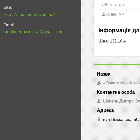
Об'єм, літри
https://smakmedu.com.ua/
Ширина, мм
Інформація дл
smakmedu.com.ua@gmail.com
Ціна:
132,16 ₴
«Смак Меду» Інтер
Шепель Дмитро Ол
вул.Вокзальна, 5С 