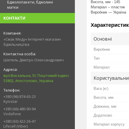
Бджолопакети, бджолині
Висота, мм - 145
матки
Матеріал – пластик
Виробник — Україна
КОНТАКТИ
Характеристик
Основні
«Смак Меду» Інтернет-магазин
бджільництва
Виробник
Тип
Шепель Дмитро Олександрович
Матеріал
вул.Вокзальна, 5С Поштовий індекс
Користувальни
53802, Апостолово, Україна
Вага (кг)
+380 (96) 874-63-23
Висота, мм
Kyivstar
Довжина, мм
+380 (66) 480-90-94
Vodafone
Додатково
+380 (63) 422-26-47
Матеріал корпусу
Lifecell (Viber)