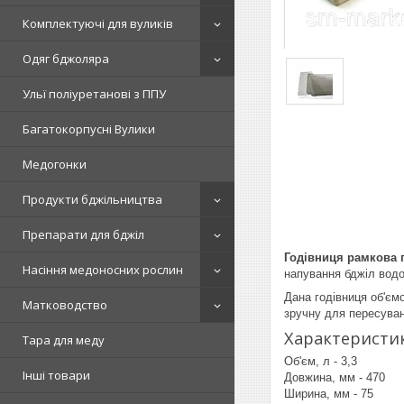
Комплектуючі для вуликів
Одяг бджоляра
Ульї поліуретанові з ППУ
Багатокорпусні Вулики
Медогонки
Продукти бджільництва
Препарати для бджіл
Годівниця рамкова п
Насіння медоносних рослин
напування бджіл вод
Дана годівниця об'єм
Матководство
зручну для пересуван
Характеристик
Тара для меду
Об'єм, л - 3,3
Інші товари
Довжина, мм - 470
Ширина, мм - 75