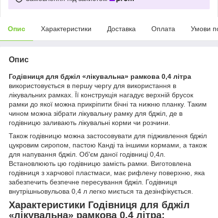
Опис
Характеристики
Доставка
Оплата
Умови п
Опис
Годівниця для бджіл «лікувальна» рамкова 0,4 літра
використовується в першу чергу для використання в
лікувальних рамках. Її конструкція нагадує верхній брусок
рамки до якої можна прикріпити бічні та нижню планку. Таким
чином можна зібрати лікувальну рамку для бджіл, де в
годівницю заливають лікувальні корми чи розчини.
Також годівницю можна застосовувати для підживлення бджіл
цукровим сиропом, пастою Канді та іншими кормами, а також
для напування бджіл. Об'єм даної годівниці 0,4л.
Встановлюють цю годівницю замість рамки. Виготовлена ​​
годівниця з харчової пластмаси, має рифлену поверхню, яка
забезпечить безпечне пересування бджіл. Годівниця
внутрішньовульова 0,4 л легко миється та дезінфікується.
Характеристики Годівниця для бджіл
«лікувальна» рамкова 0,4 літра: