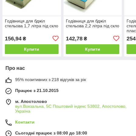
Годівниця для бджіл
Годівниця для бджіл
Годі
стельова 1,7 літра під скло
стельова 2,2 літра під скло
стел
плас
156,94
142,78
254
₴
₴
Купити
Купити
Про нас
95% позитивних з 218 відгуків за рік
Працює з 21.10.2015
м. Апостолово
вул.Вокзальна, 5С Поштовий індекс 53802, Апостолово,
Україна
Контакти
Сьогодні працює з 08:00 до 18:00