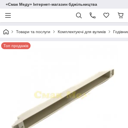
«Смак Меду» Інтернет-магазин бджільництва
Товари та послуги
Комплектуючі для вуликів
Годівни
Топ продажів