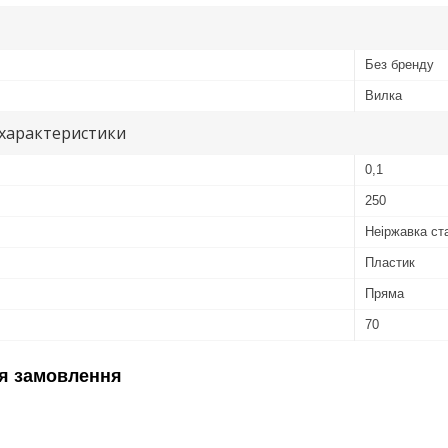
Без бренду
Вилка
 характеристики
0,1
250
Неіржавка ст
Пластик
Пряма
70
я замовлення