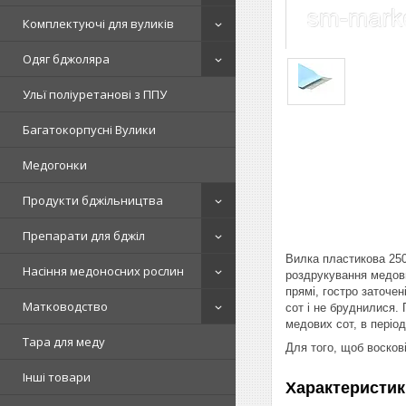
Комплектуючі для вуликів
Одяг бджоляра
Ульї поліуретанові з ППУ
Багатокорпусні Вулики
Медогонки
Продукти бджільництва
Препарати для бджіл
Вилка пластикова 250
Насіння медоносних рослин
роздрукування медови
прямі, гостро заточен
Матководство
сот і не бруднилися.
медових сот, в період
Тара для меду
Для того, щоб восков
Інші товари
Характеристик