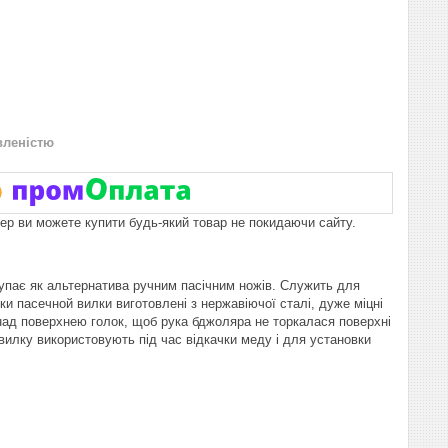
вленістю
пер ви можете купити будь-який товар не покидаючи сайту.
упає як альтернатива ручним пасічним ножів. Служить для
и пасечной вилки виготовлені з нержавіючої сталі, дуже міцні
та над поверхнею голок, щоб рука бджоляра не торкалася поверхні
 вилку використовують під час відкачки меду і для установки