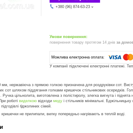
+380 (96) 874-63-23
повернення товару протягом 14 днів
за домо
У компанії підключені електронні платежі. Те
 мм, нержавіюча з прямою голкою призначена для роздруківки сот. Вист
х сот шляхом піддягання голками кришечок стільникових осередків. Голк
і. Ручка цільнолита, виготовлена ​​з полістиролу, злегка вигнута і підня
 При роботі
виделкою
відходи
меду
і стільників мінімальні. Бджільницьку
 підгодівлі бджолиних сімей.
і кришечки не прилипали, вилку попередньо нагрівають в теплій воді.
и