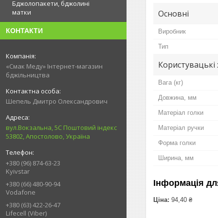
Бджолопакети, бджолині
матки
Основні
КОНТАКТИ
Виробник
Тип
Користувацькі
«Смак Меду» Інтернет-магазин
бджільництва
Вага (кг)
Довжина, мм
Шепель Дмитро Олександрович
Матеріал голки
вул.Вокзальна, 5С Поштовий індекс
Матеріал ручки
53802, Апостолово, Україна
Форма голки
Ширина, мм
+380 (96) 874-63-23
Kyivstar
Інформація дл
+380 (66) 480-90-94
Vodafone
Ціна:
94,40 ₴
+380 (63) 422-26-47
Lifecell (Viber)