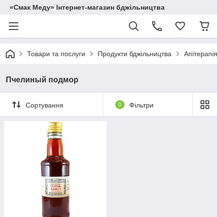
«Смак Меду» Інтернет-магазин бджільництва
Товари та послуги
Продукти бджільництва
Апітерапі
Пчелиный подмор
Сортування
0
Фільтри